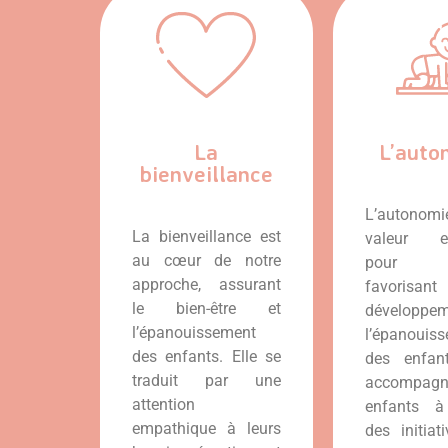
La
L’auto
bienveillance
L’autonomi
La bienveillance est
valeur ess
au cœur de notre
pour 
approche, assurant
favoris
le bien-être et
développ
l’épanouissement
l’épanouis
des enfants. Elle se
des enfan
traduit par une
accompag
attention
enfants à
empathique à leurs
des initiat