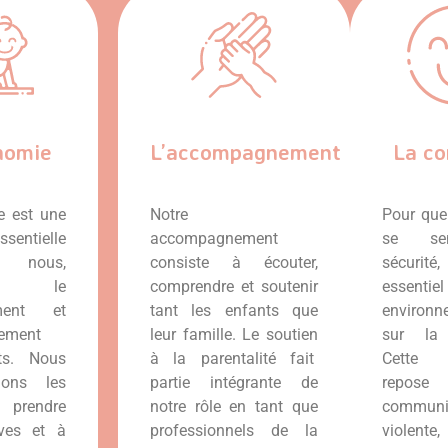
nomie
L’accompagnement
La co
e est une
Notre
Pour que
entielle
accompagnement
se se
nous,
consiste à écouter,
sécurit
ant le
comprendre et soutenir
essentiel
ement et
tant les enfants que
environ
sement
leur famille. Le soutien
sur la 
ts. Nous
à la parentalité fait
Cette 
nons les
partie intégrante de
repose
 prendre
notre rôle en tant que
communi
ives et à
professionnels de la
violent