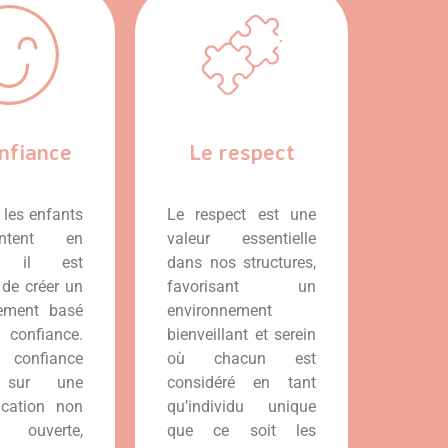
nfiance
Le respect
 les enfants
Le respect est une
ntent en
valeur essentielle
é, il est
dans nos structures,
 de créer un
favorisant un
nement basé
environnement
confiance.
bienveillant et serein
confiance
où chacun est
 sur une
considéré en tant
cation non
qu’individu unique
e, ouverte,
que ce soit les