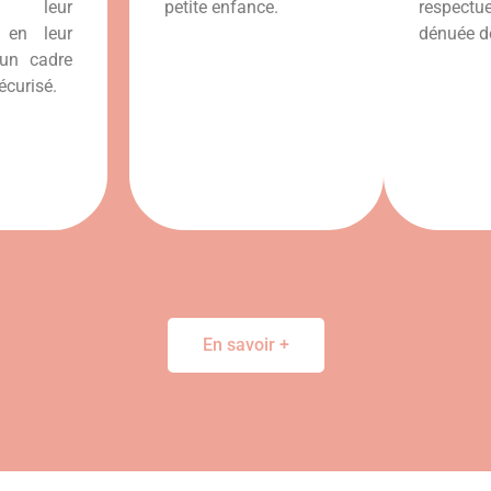
er leur
petite enfance.
respec
 en leur
dénuée d
un cadre
écurisé.
En savoir +