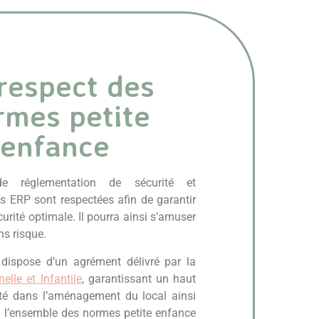
 l’on
l’on
respect des
ouroux et
rmes petite
 à l’école
ructures a
enfance
veloppement
 réglementation de sécurité et
es ERP sont respectées afin de garantir
curité optimale. Il pourra ainsi s’amuser
ns risque.
 dispose d’un agrément délivré par la
elle et Infantile
, garantissant un haut
ité dans l’aménagement du local ainsi
e l’ensemble des normes petite enfance