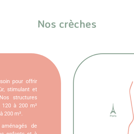
Nos crèches
oin pour offrir
r, stimulant et
Nos structures
de 120 à 200 m²
 à 200 m².
nt aménagés de
es enfants et à