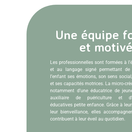
"L’e
rem
Une équipe f
Nos micr
et motiv
Guignes. 
maternell
été pensé 
Les professionnelles sont formées à l’
et au langage signé permettant de
l’enfant ses émotions, son sens social
et ses capacités motrices. La micro-cr
notamment d’une éducatrice de jeune
auxiliaire de puériculture et d
éducatives petite enfance. Grâce à leu
leur bienveillance, elles accompagne
contribuent à leur éveil au quotidien.