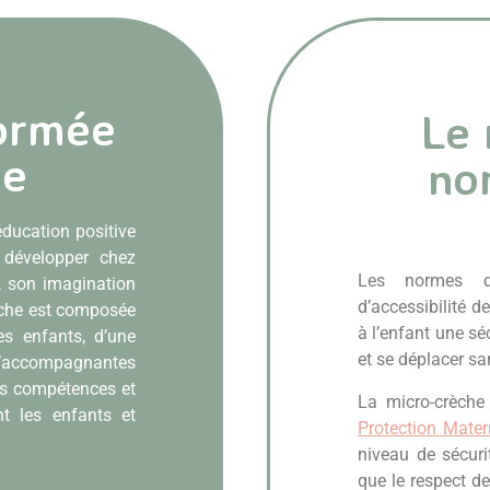
nfant n’est pas un vase que
plit, mais une source que 
laisse jaillir"
ormée
Le 
o-crèches sont situées à Chaumes-en-Brie, Mauperthuis, M
ée
no
Nous accueillons les enfants âgés de 10 semaines à l’entrée
e du lundi au vendredi de 7h30 à 19h. L’aménagement des st
pour favoriser l’épanouissement de votre enfant et son dé
éducation positive
moteur, en adéquation avec notre projet pédagogique.
 développer chez
Les normes de
, son imagination
d’accessibilité d
èche est composée
Découvrez notre concept
à l’enfant une sé
s enfants, d’une
et se déplacer sa
’accompagnantes
rs compétences et
La micro-crèche
nt les enfants et
Protection Matern
niveau de sécur
que le respect d